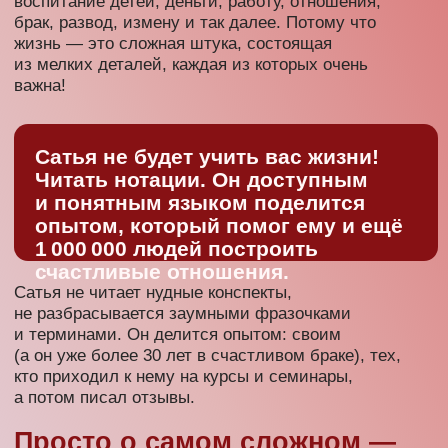
Почему
всё так
сложно?
Казалось бы, очень простые вещи: семья,
отношения. Мы ведь всю жизнь в этом варимся,
видим разный опыт, читаем умные книжки.
И считаем себя образованными людьми!
Почему же, когда дело доходит до нас, вся мудрость
куда-то улетучивается?
Приходите — слушаете
лекцию — получаете
пошаговую инструкцию —
получаете счастливую жизнь
Приходите на семинар — и вы точно будете