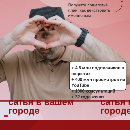
+ 4,5 млн подписчиков в
соцсетях
+ 400 млн просмотров на
YouTube
+ 1000 консультаций
+ 32 года женат
сатья в вашем
сатья в вашем
городе
городе
для кого
этот
семинар
Для тех, кто сейчас: