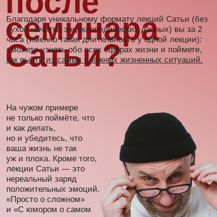
Купить билет
сатья в вашем
сатья в вашем
городе
городе
Отзывы
о семинарах
Лучше один раз увидеть, с какими эмоциями
люди выходят после семинаров Сатьи, чем
100 раз прочитать.
Еще не купили билет? Аж сюда дочитали? Скорее
заказывайте, места же не резиновые!