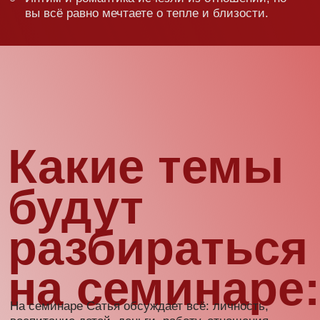
вот девиз Сатьи!