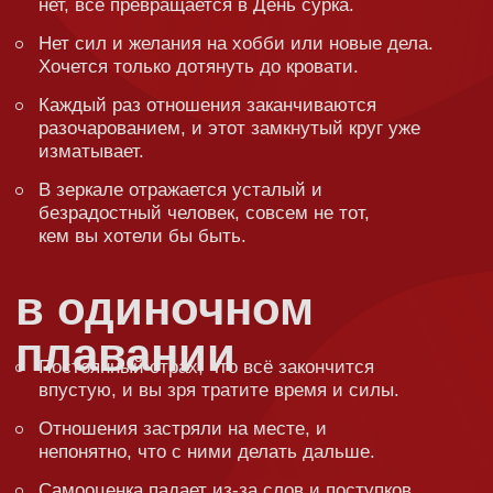
не хочет расти лично. А зачем?
в
браке
Партнёр снова и снова огорчает своим
поведением, разговоры не помогают, и желание
закончить отношения становится всё сильнее.
Вы спасаете близкого человека от
зависимостей, но он этого не хочет.
В паре кризис: никто не понимает, как из него
выбраться, и будущее кажется туманным.
Интим и романтика исчезли из отношений, но
вы всё равно мечтаете о тепле и близости.
Какие темы