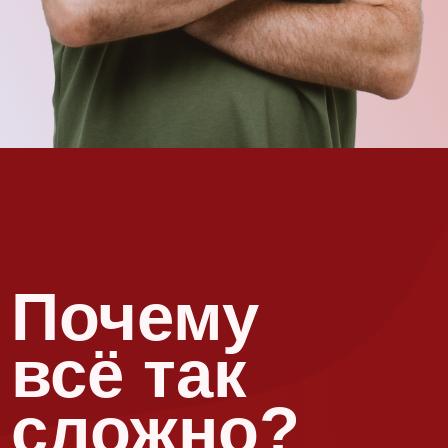
Как
изменится
ваша жизнь
после
семинара
Благодаря уникальному формату лекций Сатьи (без
сухой начитки энциклопедических данных) вы за 2
часа (именно такая длительность у одной лекции):
Сатьи?
сможете узнать обо всех сферах жизни и поймете,
как выйти из самых сложных жизненных ситуаций.
На чужом примере
не только поймёте, что
и как делать,