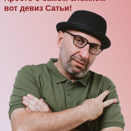
знать ответы на вопросы:
Чего хочет женщина и как с ней построить
крепкие и счастливые отношения?
Как отключить режим «Я САМА!»
и не пожалеть об этом?
Можно ли полюбить себя, если всю жизнь
тебе рассказывали о твоей никчемности?
Как найти того самого достойного мужчину,
не размениваясь и не обжигаясь на всяких …
Почему же мужчина не желает делать
что-то для вашего счастья?
Как спасти жизнь от токсичных личностей,
которые табунами бегают в вашем окружении?
Вопросов много, они разные,
все жизненные и важные,
а решить их можно,
посетив
семинары Сатьи в вашем
городе!