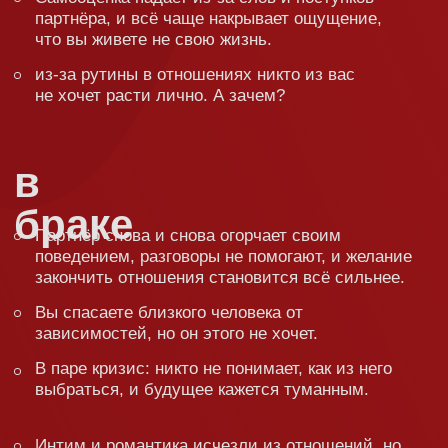
будут
разбираться
на семинаре:
На семинаре Сатья обсуждает всё: личность,
воспитание детей, деньги, работу, отношения,
брак, развод, измену и так далее. Потому что
жизнь — это сложная штука, состоящая
из мелких деталей, каждая из которых очень
важна!
Сатья не будет учить вас жизни!
Читать нотации. Он доступным
и понятным языком поделится
опытом, который помог ему и ещё
1 000 000 людей построить
счастливые отношения.
Сатья не читает нудные конспекты,
не разбрасывается заумными фразочками
и терминами. Он делится опытом: своим
(а он уже более 30 лет в счастливом браке), тех,
кто приходил к нему на курсы и семинары,
а потом писал отзывы.
Просто о самом сложном —