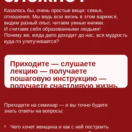
но и убедитесь, что
ваша жизнь не так
уж и плоха. Кроме того,
лекции Сатьи — это
нереальный заряд
положительных эмоций.
«Просто о сложном»
и «С юмором о самом
печальном» — вот
девизы семинаров
вашего любимого
специалиста
по семейным
отношениям.
важно
Время семинара ограничено 2 часами, поэтому
Сатья чисто физически не сможет ответить
на все вопросы! Будьте смелее: пишите
записки с вашей ситуацией в числе первых
или же не стесняйтесь задать вопрос
в микрофон.