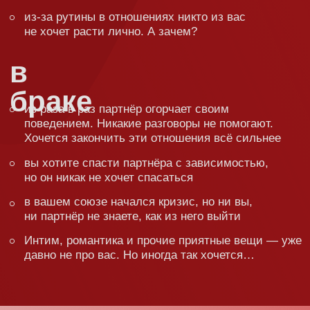
разбираться
на семинаре:
На семинаре Сатья обсуждает всё: личность,
воспитание детей, деньги, работу, отношения,
брак, развод, измену и так далее. Потому что
жизнь — это сложная штука, состоящая
из мелких деталей, каждая из которых очень
важна!
Сатья не будет учить вас жизни!
Читать нотации. Он доступным
и понятным языком поделится
опытом, который помог ему и ещё
1 000 000 людей построить
счастливые отношения.
Сатья не читает нудные конспекты,
не разбрасывается заумными фразочками
и терминами. Он делится опытом: своим
(а он уже более 30 лет в счастливом браке), тех,
кто приходил к нему на курсы и семинары,
а потом писал отзывы.
Просто о самом сложном —
вот девиз Сатьи!