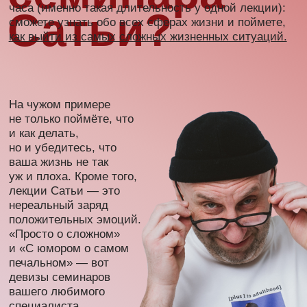
сатья в вашем
сатья в вашем
городе
городе
Отзывы
о семинарах
Лучше один раз увидеть, с какими эмоциями
люди выходят после семинаров Сатьи, чем
100 раз прочитать.
Еще не купили билет? Аж сюда дочитали? Скорее
заказывайте, места же не резиновые!