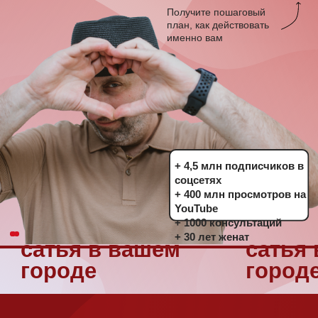
+ 4,5 млн подписчиков в
соцсетях
+ 400 млн просмотров на
YouTube
+ 1000 консультаций
+ 30 лет женат
сатья в вашем
сатья в вашем
городе
городе
для кого
этот
семинар
Для тех, кто сейчас: