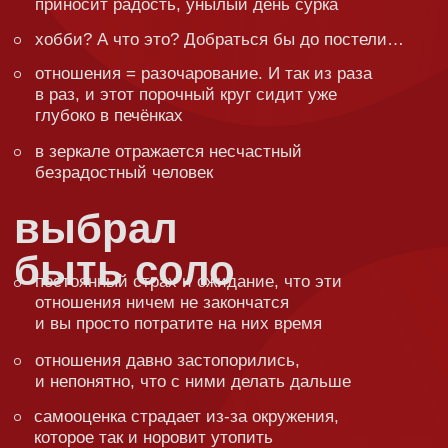
в
браке
из раза в раз партнёр огорчает своим
поведением. Никакие разговоры не помогают.
Хочется закончить эти отношения всё сильнее
вы хотите спасти партнёра с зависимостью,
но он никак не хочет спасаться
в вашем союзе начался кризис, но ни вы,
ни партнёр не знаете, как из него выйти
Интим, романтика и прочие приятные вещи — уже
давно не про вас. Но иногда так хочется…
Какие темы
будут