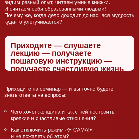
лекции Сатьи — это
нереальный заряд
положительных эмоций.
«Просто о сложном»
и «С юмором о самом
печальном» — вот
девизы семинаров
вашего любимого
специалиста
по семейным
отношениям.
важно
Время семинара ограничено 2 часами, поэтому
Сатья чисто физически не сможет ответить
на все вопросы! Будьте смелее: пишите
записки с вашей ситуацией в числе первых
или же не стесняйтесь задать вопрос
в микрофон.