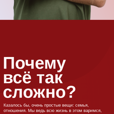
Как
изменится
ваша жизнь
после
семинара
Благодаря уникальному формату лекций Сатьи (без
сухой начитки энциклопедических данных) вы за 2
часа (именно такая длительность у одной лекции):
Сатьи?
сможете узнать обо всех сферах жизни и поймете,
как выйти из самых сложных жизненных ситуаций.
На чужом примере
не только поймёте, что
и как делать,
но и убедитесь, что
ваша жизнь не так
уж и плоха. Кроме того,