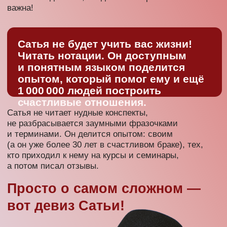
Почему
всё так
сложно?
Казалось бы, очень простые вещи: семья,
отношения. Мы ведь всю жизнь в этом варимся,
видим разный опыт, читаем умные книжки.
И считаем себя образованными людьми!
Почему же, когда дело доходит до нас, вся мудрость
куда-то улетучивается?
Приходите — слушаете
лекцию — получаете
пошаговую инструкцию —
получаете счастливую жизнь
Приходите на семинар — и вы точно будете
знать ответы на вопросы: