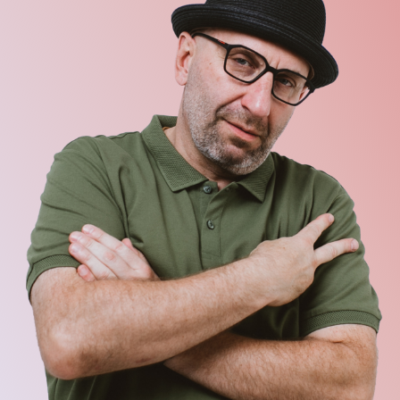
Чего хочет женщина и как с ней построить
крепкие и счастливые отношения?
Как отключить режим «Я САМА!»
и не пожалеть об этом?
Можно ли полюбить себя, если всю жизнь
тебе рассказывали о твоей никчемности?
Как найти того самого достойного мужчину,
не размениваясь и не обжигаясь на всяких …
Почему же мужчина не желает делать
что-то для вашего счастья?
Как спасти жизнь от токсичных личностей,
которые табунами бегают в вашем окружении?
Вопросов много, они разные,
все жизненные и важные,
а решить их можно,
посетив
семинары Сатьи в вашем
городе!