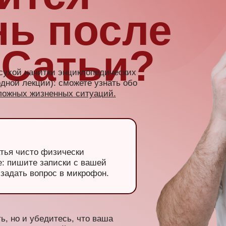
и убедитесь, что ваша
нереальный заряд
о самом печальном» — вот
йным отношениям.
а своей страничке? Заполняй анкету!