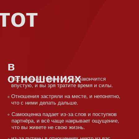
в бр
тношениях
стоянный страх, что всё закончится
Партнёр 
устую, и вы зря тратите время и силы.
поведени
желание 
ношения застряли на месте, и непонятно,
всё силь
о с ними делать дальше.
Вы спаса
амооценка падает из-за слов и поступков
зависимос
артнёра, и всё чаще накрывает ощущение,
то вы живете не свою жизнь.
В паре кр
выбратьс
-за рутины в отношениях никто из вас
 хочет расти лично. А зачем?
Интим и 
вы всё ра