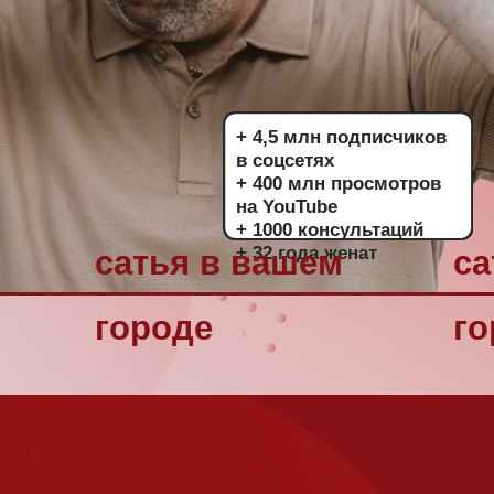
+ 4,5 млн подписчиков
в соцсетях
+ 400 млн просмотров
на YouTube
+ 1000 консультаций
+ 32 года женат
атья в вашем
сатья в ваш
ороде
городе