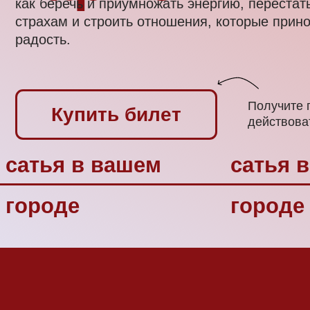
радость.
Получите пошаго
Купить билет
действовать име
сатья в вашем
сатья в в
городе
городе
для кого эт