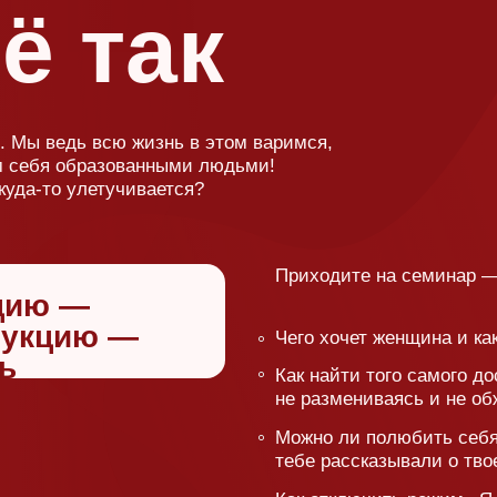
 —
цию —
Чего хочет женщина и как с ней постр
Как найти того самого достойного муж
не размениваясь и не обжигаясь на в
Можно ли полюбить себя, если всю ж
тебе рассказывали о твоей никчемнос
Как отключить режим «Я САМА!» и не 
Почему же мужчина не желает делать 
Как спасти жизнь от токсичных личнос
табунами бегают в вашем окружении?
Вопросов много, они 
жизненные и важные,
посетив семинары Са