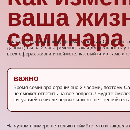
На чужом примере не только поймёте, что и как делать, но 
жизнь не так уж и плоха. Кроме того, лекции Сатьи — это 
положительных эмоций. «Просто о сложном» и «С юмором 
девизы семинаров вашего любимого специалиста по семе
Ты
блогер?
Любишь Сатью всей душой и готов рассказать о семинаре н