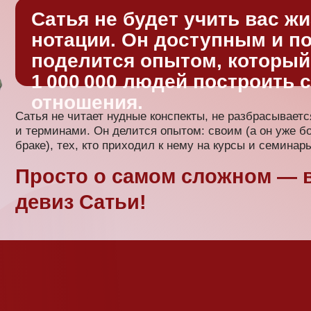
росто о самом сложном — вот
евиз Сатьи!
 так
едь всю жизнь в этом варимся,
 образованными людьми!
о улетучивается?
Приходите на семинар — и вы точно б