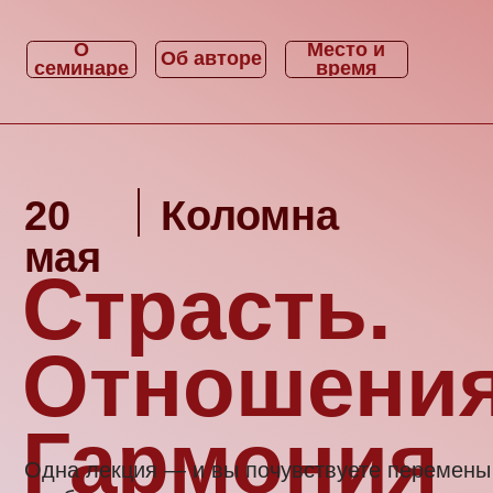
О
Место и
Об авторе
семинаре
время
20
Коломна
мая
Страсть.
Отношения.
Гармония
Одна лекция — и вы почувствуете перемены внутр
как беречь и приумножать энергию, перестать под
страхам и строить отношения, которые приносят п