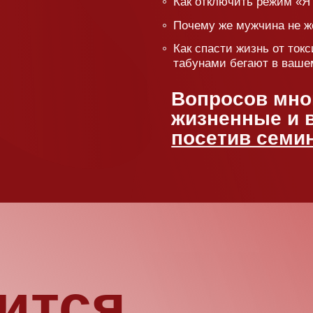
тся
 после
Сатьи?
начитки энциклопедических
екции): сможете узнать обо
 жизненных ситуаций.
сто физически
ите записки с вашей
 вопрос в микрофон.