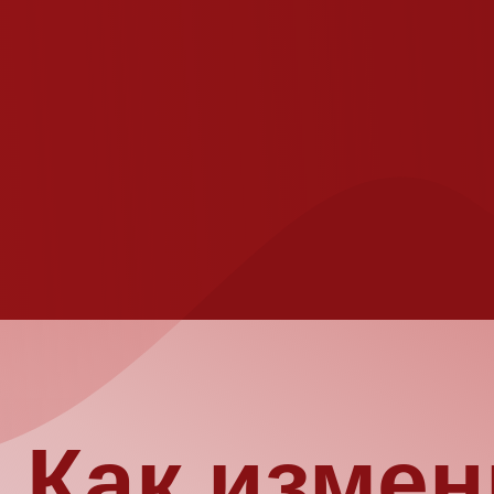
Как измени
ваша жизнь
семинара 
Благодаря уникальному формату лекций Сатьи (без сухой 
данных) вы за 2 часа (именно такая длительность у одной л
всех сферах жизни и поймете,
как выйти из самых сложных
важно
Время семинара ограничено 2 часами, поэтому Сатья чи
не сможет ответить на все вопросы! Будьте смелее: пиш
ситуацией в числе первых или же не стесняйтесь задать