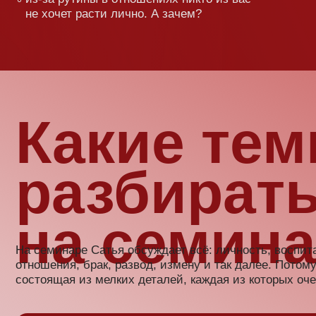
Какие темы 
разбираться
на семинаре
семинаре Сатья обсуждает всё: личность, воспитание детей, де
ошения, брак, развод, измену и так далее. Потому что жизнь —
тоящая из мелких деталей, каждая из которых очень важна!
Сатья не будет учить вас жизни! Чи
нотации. Он доступным и понятны
поделится опытом, который помог 
1 000 000 людей построить счастли
отношения.
ья не читает нудные конспекты, не разбрасывается заумными 
ерминами. Он делится опытом: своим (а он уже более 30 лет в
ке), тех, кто приходил к нему на курсы и семинары, а потом пи