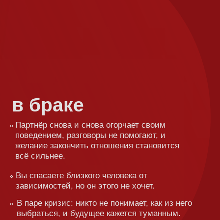
аке
снова и снова огорчает своим
ем, разговоры не помогают, и
закончить отношения становится
нее.
ете близкого человека от
тей, но он этого не хочет.
изис: никто не понимает, как из него
я, и будущее кажется туманным.
романтика исчезли из отношений, но
вно мечтаете о тепле и близости.