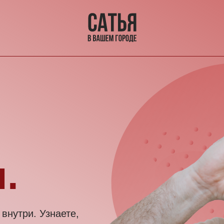
Ко
и. Узнаете,
даваться
оддержку и