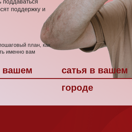
вый план, как
нно вам
ашем
сатья в вашем
с
городе
г
от