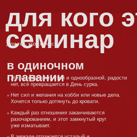
семинар
Для тех, кто сейчас:
в одиночном
в
плавании
о
Жизнь кажется пустой и однообразной, радости
По
нет, всё превращается в День сурка.
вп
Нет сил и желания на хобби или новые дела.
От
Хочется только дотянуть до кровати.
чт
Каждый раз отношения заканчиваются
С
разочарованием, и этот замкнутый круг
п
уже изматывает.
ч
В зеркале отражается усталый и
из
безрадостный человек, совсем не тот, кем
не
вы хотели бы быть.