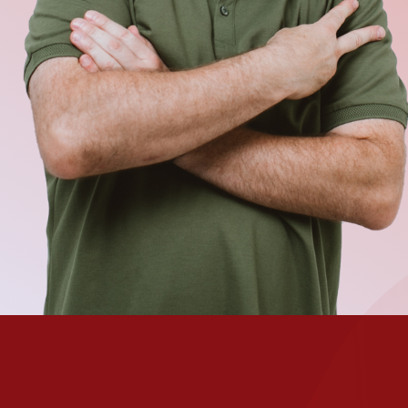
П
д
Почему всё
сложно?
Казалось бы, очень простые вещи: семья, отношения. Мы в
видим разный опыт, читаем умные книжки. И считаем себя
Почему же, когда дело доходит до нас, вся мудрость куда-т