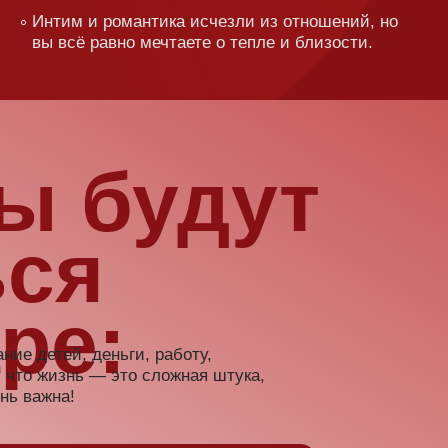
будут
:
ньги, работу,
 это сложная штука,
тать
м языком
ему и ещё
вые
фразочками
 счастливом
сал отзывы.