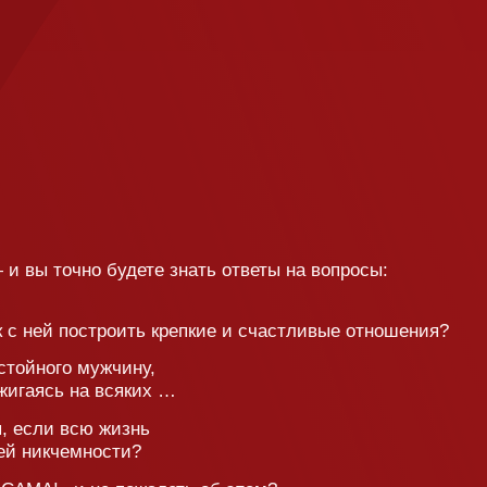
оить крепкие и счастливые отношения?
чину,
сяких …
изнь
ти?
пожалеть об этом?
что-то для вашего счастья?
тей, которые
разные, все
 а решить их можно,
тьи в вашем городе!