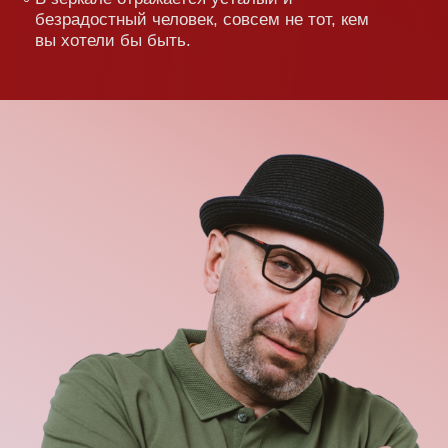
На 
отн
сос
Сат
и т
бра