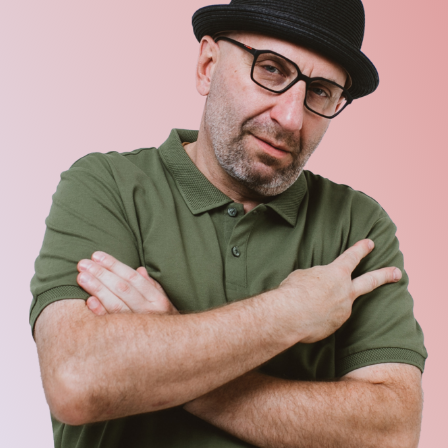
Чего хочет женщина и как с ней построить
крепкие и счастливые отношения?
Как отключить режим «Я САМА!»
и не пожалеть об этом?
Можно ли полюбить себя, если всю жизнь
тебе рассказывали о твоей никчемности?
Как найти того самого достойного мужчину,
не размениваясь и не обжигаясь на всяких …
Почему же мужчина не желает делать
что-то для вашего счастья?
Как спасти жизнь от токсичных личностей,
которые табунами бегают в вашем окружении?
Вопросов много, они разные,
все жизненные и важные,
а решить их можно,
посетив
семинары Сатьи в вашем
городе!