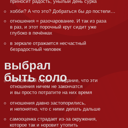
в
браке
из раза в раз партнёр огорчает своим
поведением. Никакие разговоры не помогают.
Хочется закончить эти отношения всё сильнее
вы хотите спасти партнёра с зависимостью,
но он никак не хочет спасаться
в вашем союзе начался кризис, но ни вы,
ни партнёр не знаете, как из него выйти
Интим, романтика и прочие приятные вещи — уже
давно не про вас. Но иногда так хочется…
Какие темы
будут