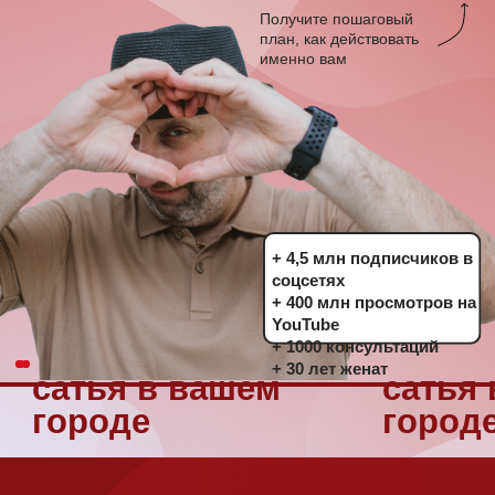
+ 4,5 млн подписчиков в
соцсетях
+ 400 млн просмотров на
YouTube
+ 1000 консультаций
+ 30 лет женат
сатья в вашем
сатья в вашем
городе
городе
для кого
этот
семинар
Для тех, кто сейчас: