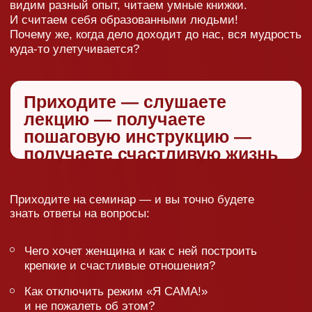
лекции Сатьи — это
нереальный заряд
положительных эмоций.
«Просто о сложном»
и «С юмором о самом
печальном» — вот
девизы семинаров
вашего любимого
специалиста
по семейным
отношениям.
важно
Время семинара ограничено 2 часами, поэтому
Сатья чисто физически не сможет ответить
на все вопросы! Будьте смелее: пишите
записки с вашей ситуацией в числе первых
или же не стесняйтесь задать вопрос
в микрофон.