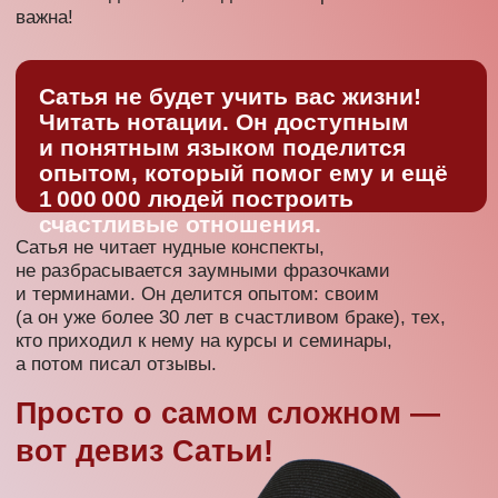
Почему
всё так
сложно?
Казалось бы, очень простые вещи: семья,
отношения. Мы ведь всю жизнь в этом варимся,
видим разный опыт, читаем умные книжки.
И считаем себя образованными людьми!
Почему же, когда дело доходит до нас, вся мудрость
куда-то улетучивается?
Приходите — слушаете
лекцию — получаете
пошаговую инструкцию —
получаете счастливую жизнь
Приходите на семинар — и вы точно будете
знать ответы на вопросы: