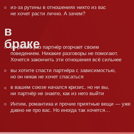
разбираться
на семинаре:
На семинаре Сатья обсуждает всё: личность,
воспитание детей, деньги, работу, отношения,
брак, развод, измену и так далее. Потому что
жизнь — это сложная штука, состоящая
из мелких деталей, каждая из которых очень
важна!
Сатья не будет учить вас жизни!
Читать нотации. Он доступным
и понятным языком поделится
опытом, который помог ему и ещё
1 000 000 людей построить
счастливые отношения.
Сатья не читает нудные конспекты,
не разбрасывается заумными фразочками
и терминами. Он делится опытом: своим
(а он уже более 30 лет в счастливом браке), тех,
кто приходил к нему на курсы и семинары,
а потом писал отзывы.
Просто о самом сложном —
вот девиз Сатьи!