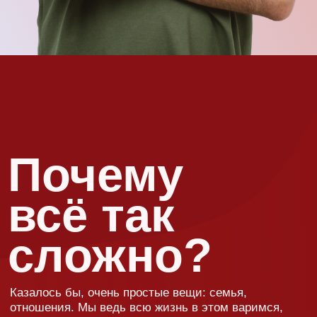
Как
изменится
ваша жизнь
после
семинара
Благодаря уникальному формату лекций Сатьи (без
сухой начитки энциклопедических данных) вы за 2
часа (именно такая длительность у одной лекции):
Сатьи?
сможете узнать обо всех сферах жизни и поймете,
как выйти из самых сложных жизненных ситуаций.
На чужом примере
не только поймёте, что
и как делать,
но и убедитесь, что
ваша жизнь не так
уж и плоха. Кроме того,