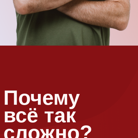
Как
изменится
ваша жизнь
после
семинара
Благодаря уникальному формату лекций Сатьи (без
сухой начитки энциклопедических данных) вы за 2
часа (именно такая длительность у одной лекции):
Сатьи?
сможете узнать обо всех сферах жизни и поймете,
как выйти из самых сложных жизненных ситуаций.
На чужом примере
не только поймёте, что
и как делать,