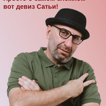
знать ответы на вопросы:
Чего хочет женщина и как с ней построить
крепкие и счастливые отношения?
Как отключить режим «Я САМА!»
и не пожалеть об этом?
Можно ли полюбить себя, если всю жизнь
тебе рассказывали о твоей никчемности?
Как найти того самого достойного мужчину,
не размениваясь и не обжигаясь на всяких …
Почему же мужчина не желает делать
что-то для вашего счастья?
Как спасти жизнь от токсичных личностей,
которые табунами бегают в вашем окружении?
Вопросов много, они разные,
все жизненные и важные,
а решить их можно,
посетив
семинары Сатьи в вашем
городе!