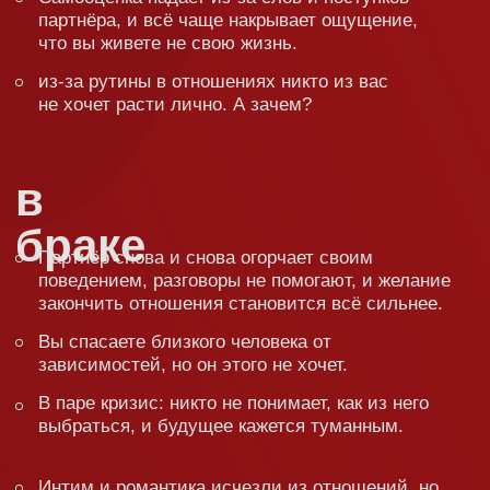
будут
разбираться
на семинаре:
На семинаре Сатья обсуждает всё: личность,
воспитание детей, деньги, работу, отношения,
брак, развод, измену и так далее. Потому что
жизнь — это сложная штука, состоящая
из мелких деталей, каждая из которых очень
важна!
Сатья не будет учить вас жизни!
Читать нотации. Он доступным
и понятным языком поделится
опытом, который помог ему и ещё
1 000 000 людей построить
счастливые отношения.
Сатья не читает нудные конспекты,
не разбрасывается заумными фразочками
и терминами. Он делится опытом: своим
(а он уже более 30 лет в счастливом браке), тех,
кто приходил к нему на курсы и семинары,
а потом писал отзывы.
Просто о самом сложном —