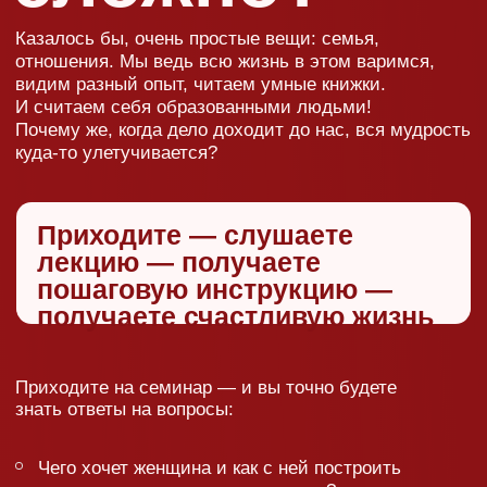
но и убедитесь, что
ваша жизнь не так
уж и плоха. Кроме того,
лекции Сатьи — это
нереальный заряд
положительных эмоций.
«Просто о сложном»
и «С юмором о самом
печальном» — вот
девизы семинаров
вашего любимого
специалиста
по семейным
отношениям.
важно
Время семинара ограничено 2 часами, поэтому
Сатья чисто физически не сможет ответить
на все вопросы! Будьте смелее: пишите
записки с вашей ситуацией в числе первых
или же не стесняйтесь задать вопрос
в микрофон.