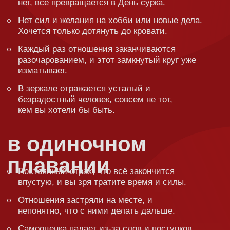
не хочет расти лично. А зачем?
в
браке
Партнёр снова и снова огорчает своим
поведением, разговоры не помогают, и желание
закончить отношения становится всё сильнее.
Вы спасаете близкого человека от
зависимостей, но он этого не хочет.
В паре кризис: никто не понимает, как из него
выбраться, и будущее кажется туманным.
Интим и романтика исчезли из отношений, но
вы всё равно мечтаете о тепле и близости.
Какие темы