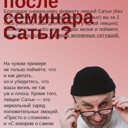
Купить билет
сатья в вашем
сатья в вашем
городе
городе
Отзывы
о семинарах
Лучше один раз увидеть, с какими эмоциями
люди выходят после семинаров Сатьи, чем
100 раз прочитать.
Еще не купили билет? Аж сюда дочитали? Скорее