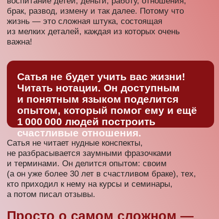
Почему
всё так
сложно?
Казалось бы, очень простые вещи: семья,
отношения. Мы ведь всю жизнь в этом варимся,
видим разный опыт, читаем умные книжки.
И считаем себя образованными людьми!
Почему же, когда дело доходит до нас, вся мудрость
куда-то улетучивается?
Приходите — слушаете
лекцию — получаете
пошаговую инструкцию —
получаете счастливую жизнь
Приходите на семинар — и вы точно будете