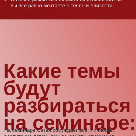
вот девиз Сатьи!