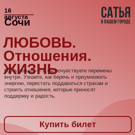
16
августа
Сочи
ЛЮБОВЬ.
Отношения.
ЖИЗНЬ
Одна лекция — и вы почувствуете перемены
внутри. Узнаете, как беречь и приумножать
энергию, перестать поддаваться страхам и
строить отношения, которые приносят
поддержку и радость.
Купить билет
Получите пошаговый
план, как действовать
именно вам