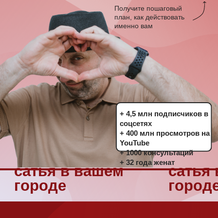
+ 4,5 млн подписчиков в
соцсетях
+ 400 млн просмотров на
YouTube
+ 1000 консультаций
+ 32 года женат
сатья в вашем
сатья в вашем
городе
городе
для кого
этот
семинар
Для тех, кто сейчас: